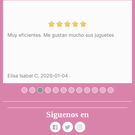
Muy eficientes. Me gustan mucho sus juguetes
Składany wózek dla lalek Sophie z
parasolką DeCuevas 81075
124,99 €
Elisa Isabel C.
2026-01-04
KUPIĆ
Siguenos en