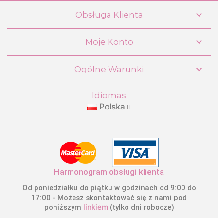

Obsługa Klienta

Moje Konto
Wózek dla lalek Sophie Mój pierwszy
wózek DeCuevas 86075

Ogólne Warunki
63,99 €
Idiomas
Polska
KUPIĆ
Harmonogram obsługi klienta
Od poniedziałku do piątku w godzinach od 9:00 do
17:00 - Możesz skontaktować się z nami pod
linkiem
poniższym
(tylko dni robocze)