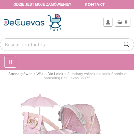
KONTAKT
GDZIE JEST MOJE ZAMÓWIENIE?
0
Strona główna
Wózki Dla Lalek
Składany wózek dla lalek Sophie z
parasolką DeCuevas 85075