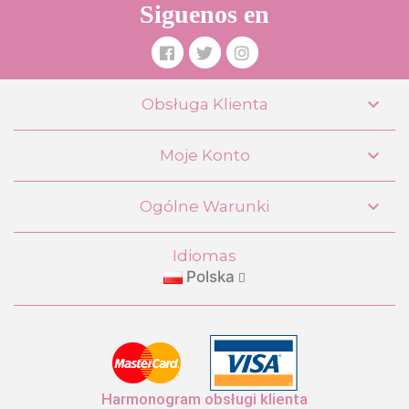
Siguenos en

Obsługa Klienta

Moje Konto
Składany wózek dla lalek Sophie 3x1
DeCuevas 81675

Ogólne Warunki
109,99 €
Idiomas
Polska
KUPIĆ
Harmonogram obsługi klienta