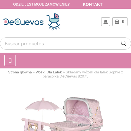
KONTAKT
GDZIE JEST MOJE ZAMÓWIENIE?
0
Strona główna
Wózki Dla Lalek
Składany wózek dla lalek Sophie z
parasolką DeCuevas 82075