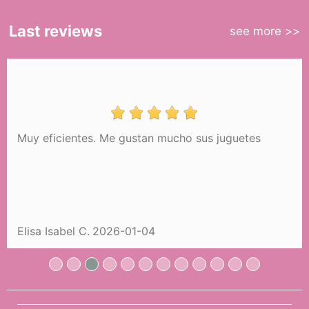
Last reviews
see more >>
Muy eficientes. Me gustan mucho sus juguetes
Wózek dla lalek Sophie Mój pierwszy
wózek DeCuevas 86075
63,99 €
Elisa Isabel C.
2026-01-04
KUPIĆ