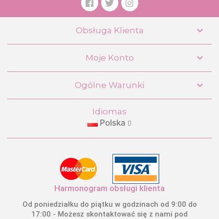

Obsługa Klienta

Moje Konto
Wózek dla Lalek Składane Krzesełko
XL Botanic DeCuevas 90168

Ogólne Warunki
55,99 €
Idiomas
Polska
KUPIĆ
Harmonogram obsługi klienta
Od poniedziałku do piątku w godzinach od 9:00 do
17:00 - Możesz skontaktować się z nami pod