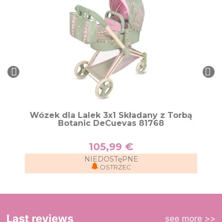
Wózek dla Lalek 3x1 Składany z Torbą
Botanic DeCuevas 81768
105,99 €
NIEDOSTęPNE
OSTRZEC
Last reviews
see more >>