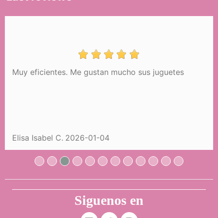
Muy eficientes. Me gustan mucho sus juguetes
Wózek dla Lalek Składany z
Regulowanym Uchwytem i Parasolką
Botanic DeCuevas 81068
124,99 €
Elisa Isabel C.
2026-01-04
KUPIĆ
Siguenos en