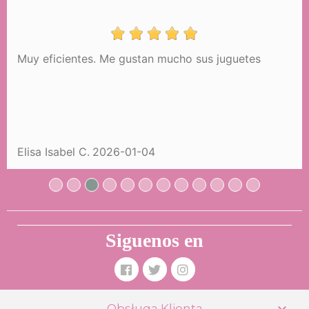
Muy eficientes. Me gustan mucho sus juguetes
Składany Wózek na Zakupy Honey
DeCuevas 52070
34,99 €
Elisa Isabel C.
2026-01-04
KUPIĆ
Siguenos en

Obsługa Klienta