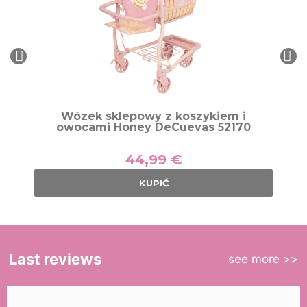
Wózek sklepowy z koszykiem i
owocami Honey DeCuevas 52170
44,99 €
KUPIĆ
Last reviews
see more >>